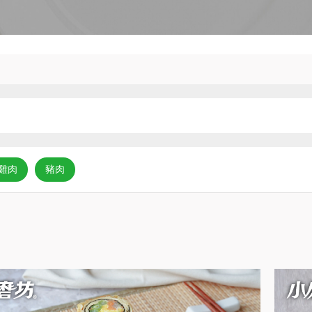
雞肉
豬肉