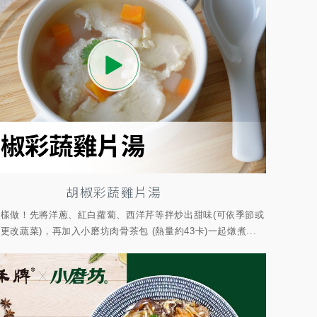
胡椒彩蔬雞片湯
樣做！先將洋蔥、紅白蘿蔔、西洋芹等拌炒出甜味(可依季節或
更改蔬菜)，再加入小磨坊肉骨茶包 (熱量約43卡)一起燉煮...