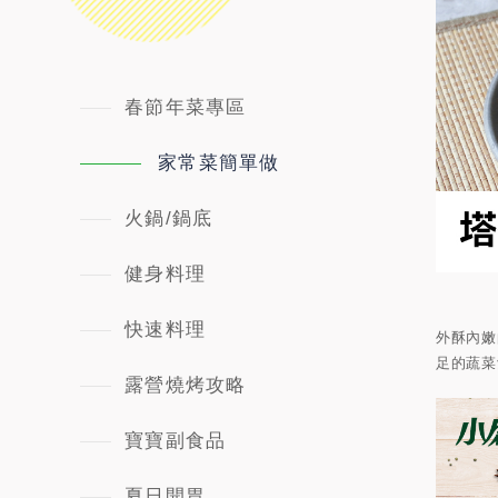
春節年菜專區
家常菜簡單做
火鍋/鍋底
健身料理
快速料理
外酥內嫩
足的蔬菜
露營燒烤攻略
寶寶副食品
夏日開胃