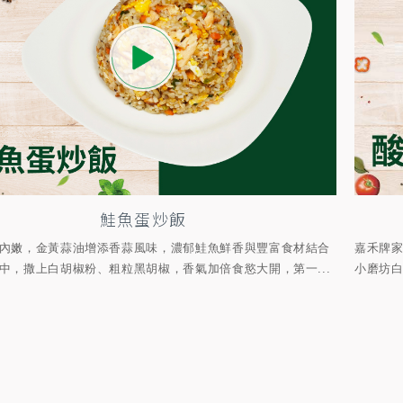
鮭魚蛋炒飯
內嫩，金黃蒜油增添香蒜風味，濃郁鮭魚鮮香與豐富食材結合
嘉禾牌
中，撒上白胡椒粉、粗粒黑胡椒，香氣加倍食慾大開，第一...
小磨坊白