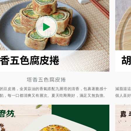
塔香五色腐皮捲
的豆皮捲，金黃蒜油的香氣搭配九層塔的清香，包裹著脆感十
減脂湯這
餡，每一口都清爽又有層次。夏天吃剛剛好，滿足又無負擔。
個人喜好