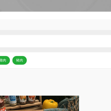
雞肉
豬肉