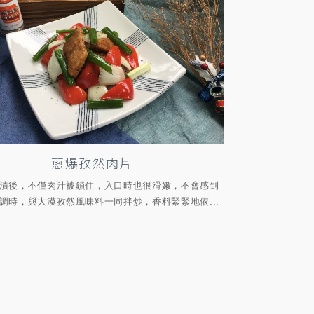
蔥爆孜然肉片
漬後，不僅肉汁被鎖住，入口時也很滑嫩，不會感到
調時，與大漠孜然風味料一同拌炒，香料緊緊地依...