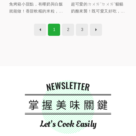
免烤箱小甜點，有椰奶與白飯
超可愛的ㄉㄨㄞˉㄉㄨㄞˉ貓貓
就能做！香甜軟糯的米粒，...
奶酪來襲！既可愛又好吃，...
1
2
3
NEWSLETTER
掌握美味關鍵
Let’s Cook Easily