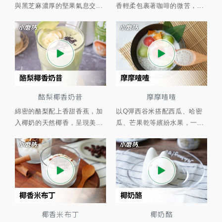
與黑芝麻濃厚的堅果氣息交...
香輕柔包裹著咖啡的微苦，...
酪梨椰香奶昔
摩摩喳喳
綿密的酪梨配上香甜香蕉，加
以Q彈西谷米搭配西瓜、哈密
入椰奶的天然椰香，呈現美...
瓜、芒果乾等繽紛水果，一...
椰香米布丁
椰奶酪