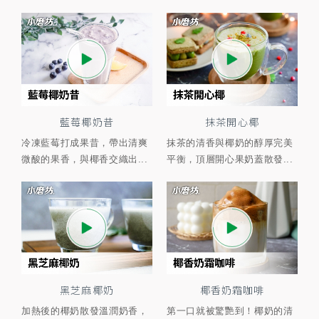
藍莓椰奶昔
抹茶開心椰
冷凍藍莓打成果昔，帶出清爽
抹茶的清香與椰奶的醇厚完美
微酸的果香，與椰香交織出...
平衡，頂層開心果奶蓋散發...
黑芝麻椰奶
椰香奶霜咖啡
加熱後的椰奶散發溫潤奶香，
第一口就被驚艷到！椰奶的清