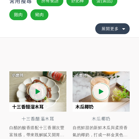
常用搜尋
所有食譜
舒肥棒
蛋(製品)
雞肉
豬肉
展開更多
十三香醋溜木耳
木瓜椰奶
白醋的酸香搭配十三香層次豐
自然鮮甜的新鮮木瓜與柔滑香
富辣感，帶來既解膩又開胃...
氣的椰奶，打成一杯金黃色...