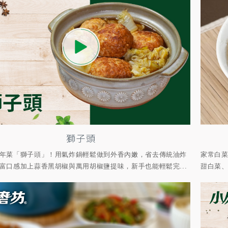
獅子頭
年菜「獅子頭」！用氣炸鍋輕鬆做到外香內嫩，省去傳統油炸
家常白
富口感加上蒜香黑胡椒與萬用胡椒鹽提味，新手也能輕鬆完...
甜白菜