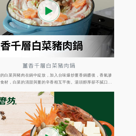
薑香千層白菜豬肉鍋
疊的白菜與豬肉在鍋中綻放，加入台味爆炒薑香鍋醬後，香氣滲
食材，白菜的清甜與薑的辛香相互平衡。湯頭醇厚卻不膩口...