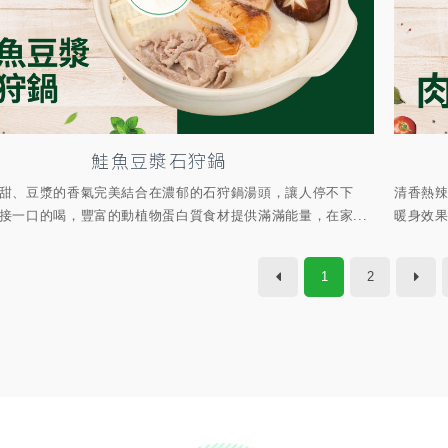
鮭魚豆漿石狩鍋
甜、豆漿的香氣完美結合在濃郁的石狩鍋湯頭，讓人停不下
清香熱
接一口的喝，豐富的動植物蛋白質食材提供滿滿能量，在家...
暖身效果
1
2