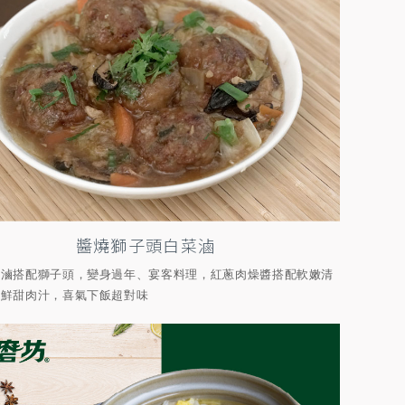
醬燒獅子頭白菜滷
菜滷搭配獅子頭，變身過年、宴客料理，紅蔥肉燥醬搭配軟嫩清
、鮮甜肉汁，喜氣下飯超對味