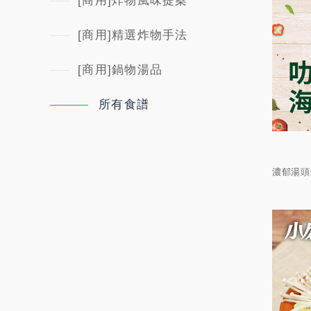
[商用]炸物風味提案
[商用]精選炸物手法
[商用]鍋物湯品
所有食譜
濃郁湯頭