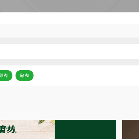
雞肉
豬肉