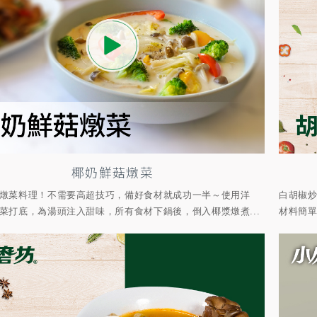
椰奶鮮菇燉菜
燉菜料理！不需要高超技巧，備好食材就成功一半～使用洋
白胡椒
菜打底，為湯頭注入甜味，所有食材下鍋後，倒入椰漿燉煮...
材料簡單