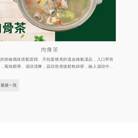
肉骨茶
辣的胡椒風味搭配當歸、月桂葉燉煮的溫血補氣湯品，入口即有
，風味醇厚、湯頭清爽，蒜頭熬煮後鬆軟綿密，融入湯頭中...
最後一頁