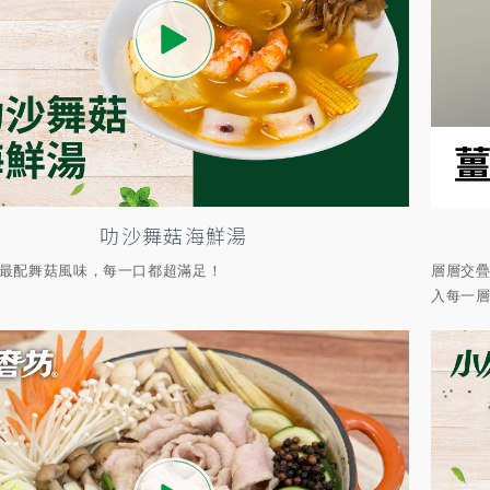
叻沙舞菇海鮮湯
最配舞菇風味，每一口都超滿足！
層層交
入每一層