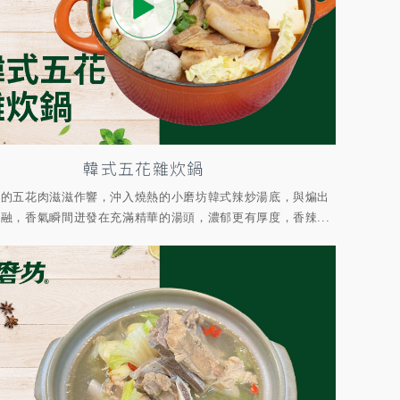
韓式五花雜炊鍋
香的五花肉滋滋作響，沖入燒熱的小磨坊韓式辣炒湯底，與煸出
融，香氣瞬間迸發在充滿精華的湯頭，濃郁更有厚度，香辣...