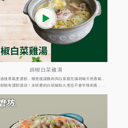
胡椒白菜雞湯
炒過後香氣更濃郁，燉煮後讓雞肉與白菜都充滿胡椒天然香氣，
卻能有濃郁湯頭！未研磨的白胡椒粒久煮也不會辛辣刺鼻，...