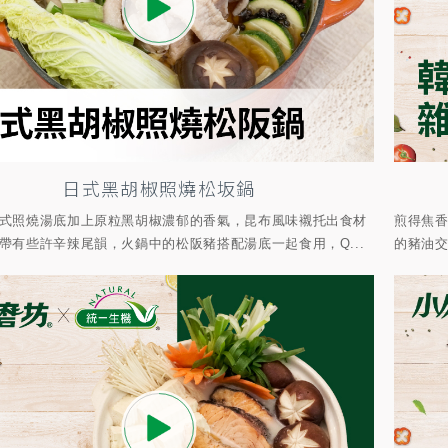
日式黑胡椒照燒松坂鍋
式照燒湯底加上原粒黑胡椒濃郁的香氣，昆布風味襯托出食材
煎得焦
帶有些許辛辣尾韻，火鍋中的松阪豬搭配湯底一起食用，Q...
的豬油交