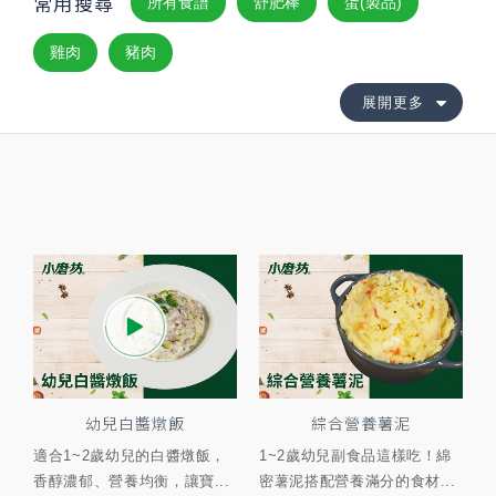
常用搜尋
所有食譜
舒肥棒
蛋(製品)
雞肉
豬肉
展開更多
幼兒白醬燉飯
綜合營養薯泥
適合1~2歲幼兒的白醬燉飯，
1~2歲幼兒副食品這樣吃！綿
香醇濃郁、營養均衡，讓寶...
密薯泥搭配營養滿分的食材...