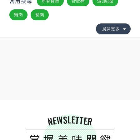
常用搜尋
所有食譜
舒肥棒
蛋(製品)
雞肉
豬肉
展開更多
NEWSLETTER
掌握美味關鍵