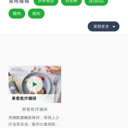
常用搜尋
所有食譜
舒肥棒
蛋(製品)
雞肉
豬肉
展開更多
果香氣炸豬排
用糖醋醬醃製豬排，再噴上少
許金黃蒜油，氣炸出爐就能...