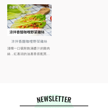
涼拌香醋咖哩野菜雞絲
淺嚐一口吸附飽滿醬汁的雞肉
絲，紅蔥頭的油蔥香搭配黑...
NEWSLETTER