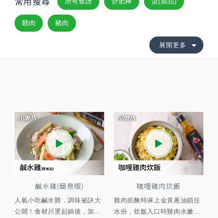
常用搜尋
所有食譜
舒肥棒
蛋(製品)
雞肉
豬肉
展開更多
鹹水雞(簡易版)
咖哩雞肉炊飯
人氣小吃鹹水雞，調味祕訣大
雞肉抓醃時淋上金黃蔥油鎖住
公開！食材川燙起鍋後，加...
水份，炊飯入口時雞肉水嫩...