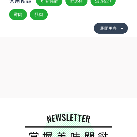
常用搜尋
所有食譜
舒肥棒
蛋(製品)
雞肉
豬肉
展開更多
NEWSLETTER
掌握美味關鍵