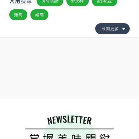
常用搜尋
所有食譜
舒肥棒
蛋(製品)
雞肉
豬肉
展開更多
NEWSLETTER
掌握美味關鍵