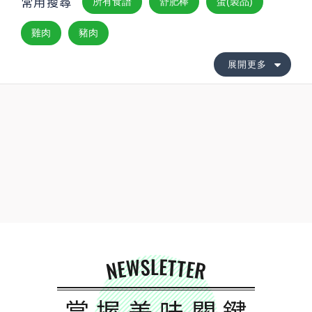
常用搜尋
所有食譜
舒肥棒
蛋(製品)
雞肉
豬肉
展開更多
NEWSLETTER
掌握美味關鍵