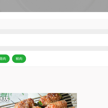
雞肉
豬肉