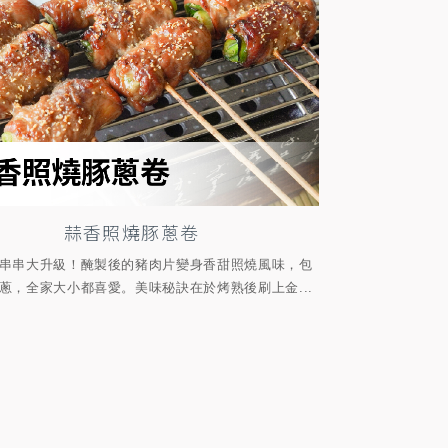
蒜香照燒豚蔥卷
串串大升級！醃製後的豬肉片變身香甜照燒風味，包
蔥，全家大小都喜愛。美味秘訣在於烤熟後刷上金...