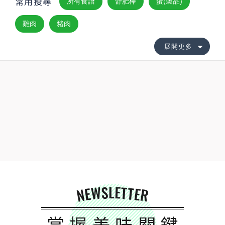
常用搜尋
所有食譜
舒肥棒
蛋(製品)
雞肉
豬肉
展開更多
NEWSLETTER
掌握美味關鍵