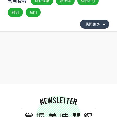
常用搜尋
所有食譜
舒肥棒
蛋(製品)
雞肉
豬肉
展開更多
NEWSLETTER
掌握美味關鍵