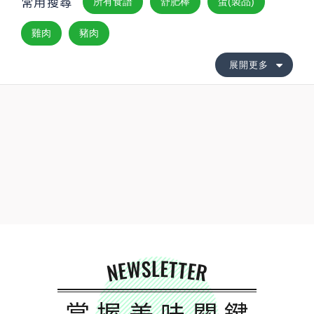
常用搜尋
所有食譜
舒肥棒
蛋(製品)
雞肉
豬肉
展開更多
NEWSLETTER
掌握美味關鍵