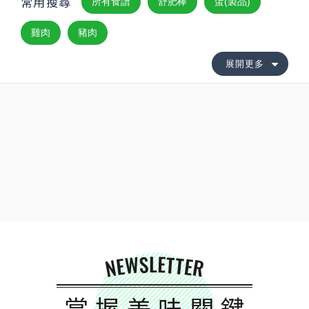
常用搜尋
所有食譜
舒肥棒
蛋(製品)
雞肉
豬肉
展開更多
NEWSLETTER
掌握美味關鍵