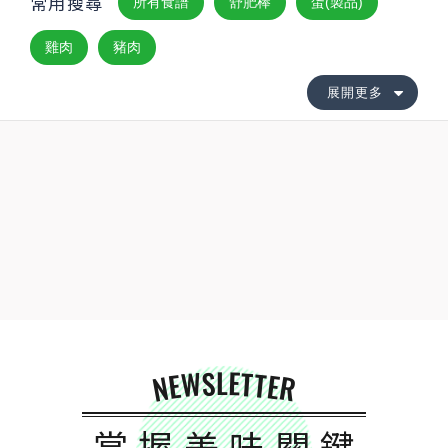
常用搜尋
所有食譜
舒肥棒
蛋(製品)
雞肉
豬肉
展開更多
NEWSLETTER
掌握美味關鍵