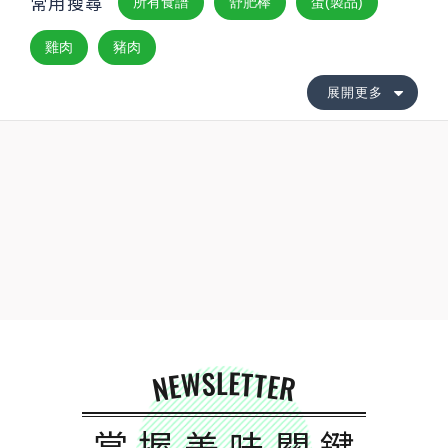
常用搜尋
所有食譜
舒肥棒
蛋(製品)
雞肉
豬肉
展開更多
NEWSLETTER
掌握美味關鍵