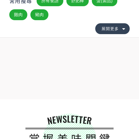
常用搜尋
所有食譜
舒肥棒
蛋(製品)
雞肉
豬肉
展開更多
NEWSLETTER
掌握美味關鍵