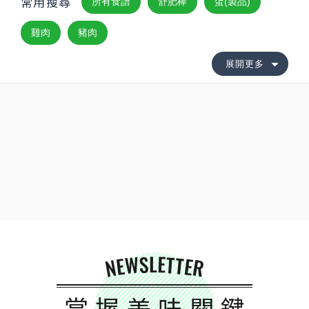
常用搜尋
所有食譜
舒肥棒
蛋(製品)
雞肉
豬肉
展開更多
NEWSLETTER
掌握美味關鍵