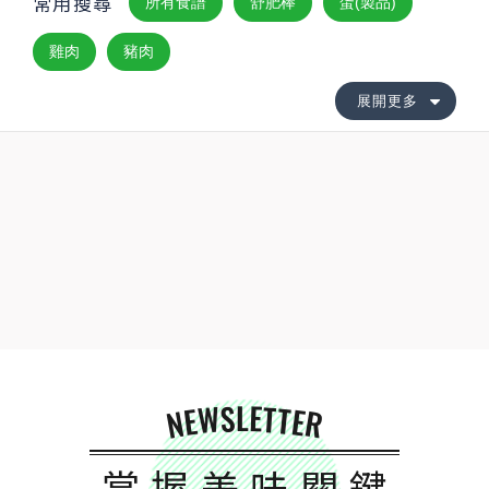
常用搜尋
所有食譜
舒肥棒
蛋(製品)
雞肉
豬肉
展開更多
NEWSLETTER
掌握美味關鍵