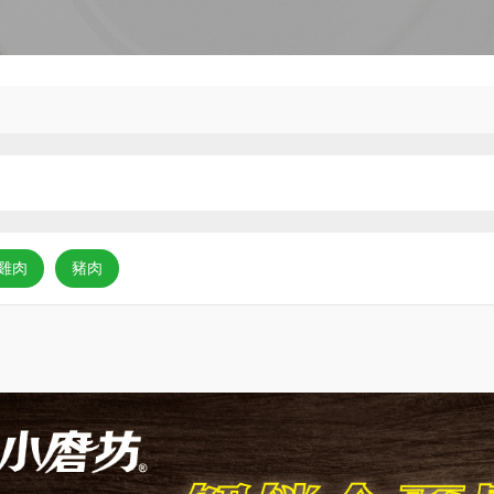
雞肉
豬肉