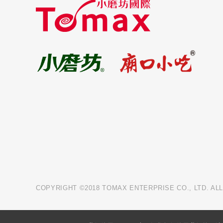
COPYRIGHT ©2018 TOMAX ENTERPRISE CO., LTD. AL