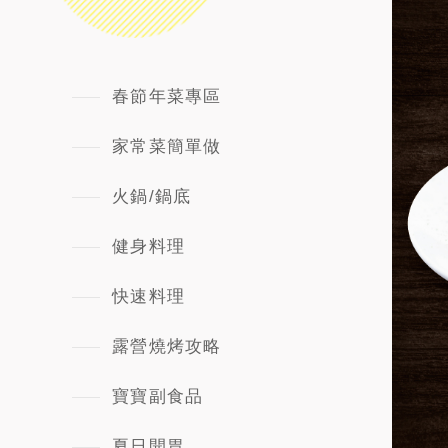
春節年菜專區
家常菜簡單做
火鍋/鍋底
健身料理
快速料理
露營燒烤攻略
寶寶副食品
夏日開胃