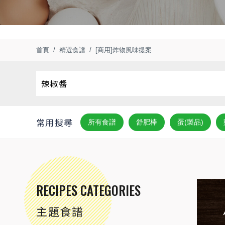
首頁
精選食譜
[商用]炸物風味提案
常用搜尋
所有食譜
舒肥棒
蛋(製品)
RECIPES CATEGORIES
主題食譜