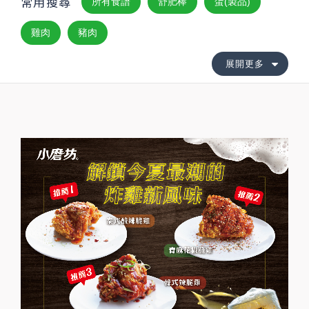
常用搜尋
所有食譜
舒肥棒
蛋(製品)
雞肉
豬肉
展開更多