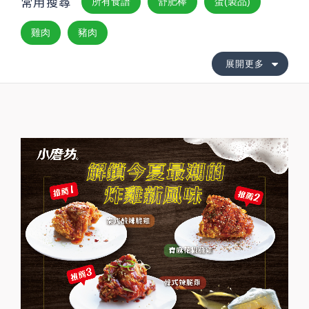
常用搜尋
所有食譜
舒肥棒
蛋(製品)
雞肉
豬肉
展開更多