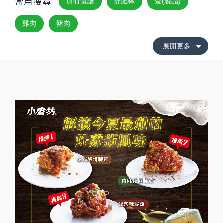
常用搜尋
所有食譜
舒肥棒
蛋(製品)
雞肉
豬肉
展開更多