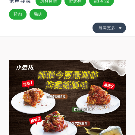
常用搜尋
所有食譜
舒肥棒
蛋(製品)
雞肉
豬肉
展開更多