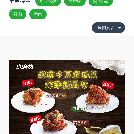
常用搜尋
所有食譜
舒肥棒
蛋(製品)
雞肉
豬肉
展開更多