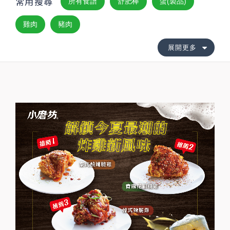
常用搜尋
所有食譜
舒肥棒
蛋(製品)
雞肉
豬肉
展開更多