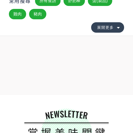
常用搜尋
所有食譜
舒肥棒
蛋(製品)
雞肉
豬肉
展開更多
NEWSLETTER
掌握美味關鍵