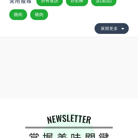
常用搜尋
所有食譜
舒肥棒
蛋(製品)
雞肉
豬肉
展開更多
NEWSLETTER
掌握美味關鍵