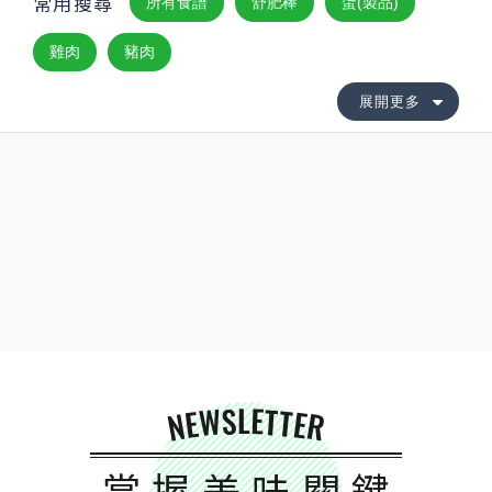
常用搜尋
所有食譜
舒肥棒
蛋(製品)
雞肉
豬肉
展開更多
NEWSLETTER
掌握美味關鍵