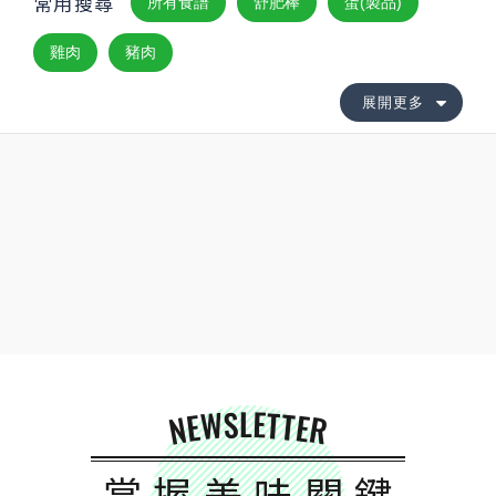
常用搜尋
所有食譜
舒肥棒
蛋(製品)
雞肉
豬肉
展開更多
NEWSLETTER
掌握美味關鍵