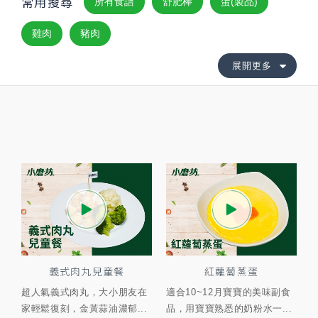
常用搜尋
所有食譜
舒肥棒
蛋(製品)
雞肉
豬肉
展開更多
義式肉丸兒童餐
紅蘿蔔蒸蛋
超人氣義式肉丸，大小朋友在
適合10~12月寶寶的美味副食
家輕鬆復刻，金黃蒜油濃郁...
品，用寶寶熟悉的奶粉水一...