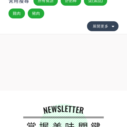
常用搜尋
所有食譜
舒肥棒
蛋(製品)
雞肉
豬肉
展開更多
NEWSLETTER
掌握美味關鍵