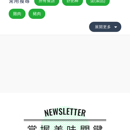
常用搜尋
所有食譜
舒肥棒
蛋(製品)
雞肉
豬肉
展開更多
NEWSLETTER
掌握美味關鍵