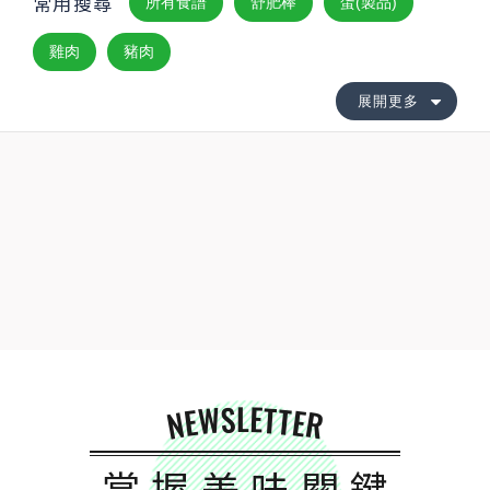
常用搜尋
所有食譜
舒肥棒
蛋(製品)
雞肉
豬肉
展開更多
NEWSLETTER
掌握美味關鍵