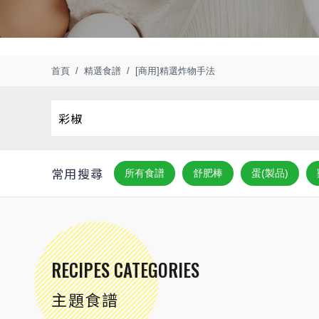
首頁
精選食譜
[商用]精選炸物手法
常用搜尋
所有食譜
舒肥棒
蛋(製品)
RECIPES CATEGORIES
主題食譜