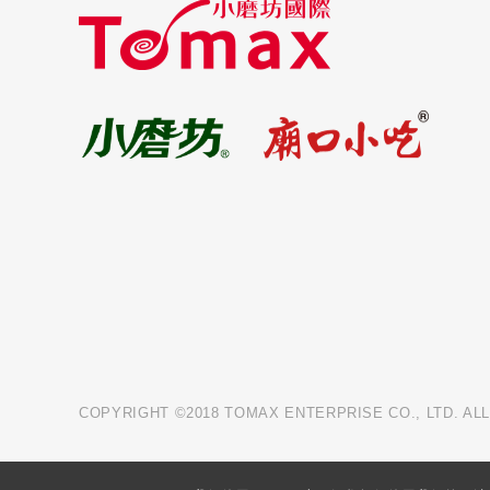
COPYRIGHT ©2018 TOMAX ENTERPRISE CO., LTD. AL