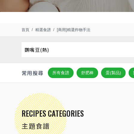
首頁
精選食譜
[商用]精選炸物手法
常用搜尋
所有食譜
舒肥棒
蛋(製品)
RECIPES CATEGORIES
主題食譜