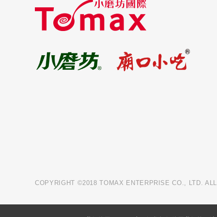
COPYRIGHT ©2018 TOMAX ENTERPRISE CO., LTD. AL