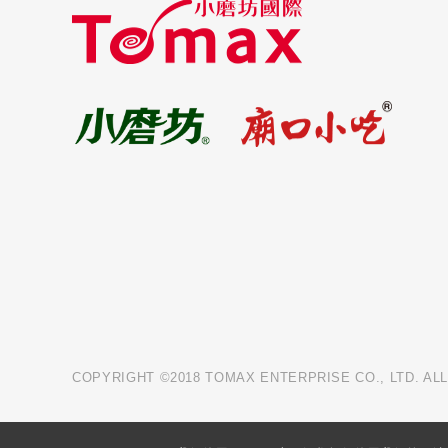
COPYRIGHT ©2018 TOMAX ENTERPRISE CO., LTD. AL