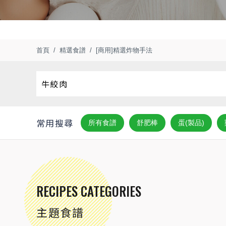
首頁
精選食譜
[商用]精選炸物手法
常用搜尋
所有食譜
舒肥棒
蛋(製品)
RECIPES CATEGORIES
主題食譜