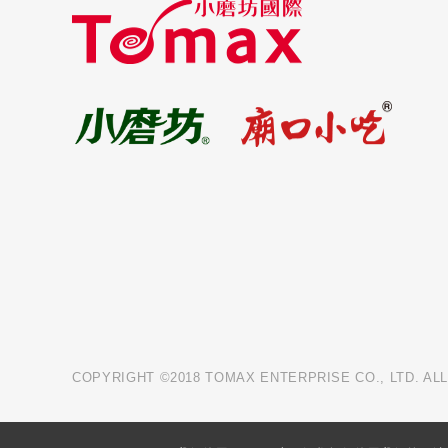
COPYRIGHT ©2018 TOMAX ENTERPRISE CO., LTD. AL