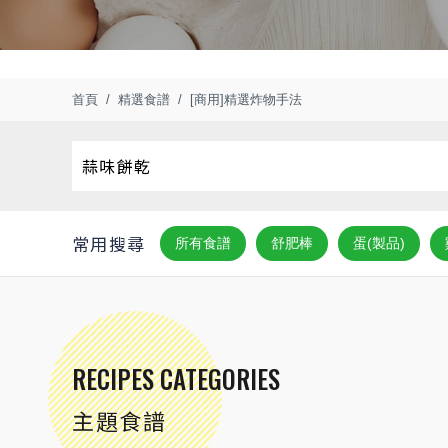
首頁
精選食譜
[商用]精選炸物手法
常用搜尋
所有食譜
舒肥棒
蛋(製品)
RECIPES CATEGORIES
主題食譜