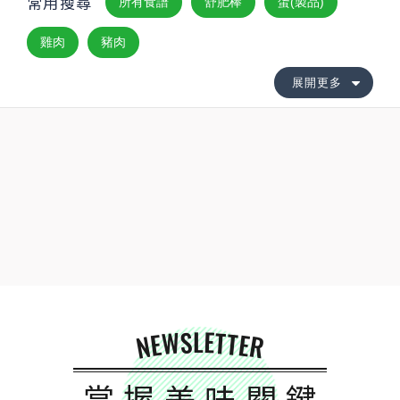
常用搜尋
所有食譜
舒肥棒
蛋(製品)
雞肉
豬肉
展開更多
NEWSLETTER
掌握美味關鍵