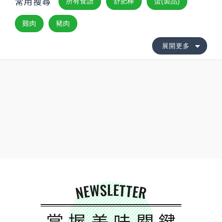
常用搜尋
所有食譜
舒肥棒
蛋(製品)
雞肉
豬肉
展開更多
NEWSLETTER
掌握美味關鍵