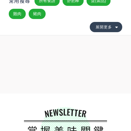
常用搜尋
所有食譜
舒肥棒
蛋(製品)
雞肉
豬肉
展開更多
NEWSLETTER
掌握美味關鍵