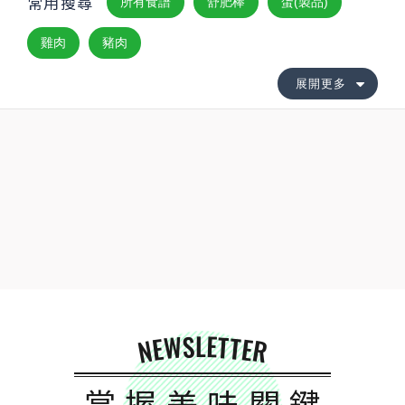
常用搜尋
所有食譜
舒肥棒
蛋(製品)
雞肉
豬肉
展開更多
NEWSLETTER
掌握美味關鍵