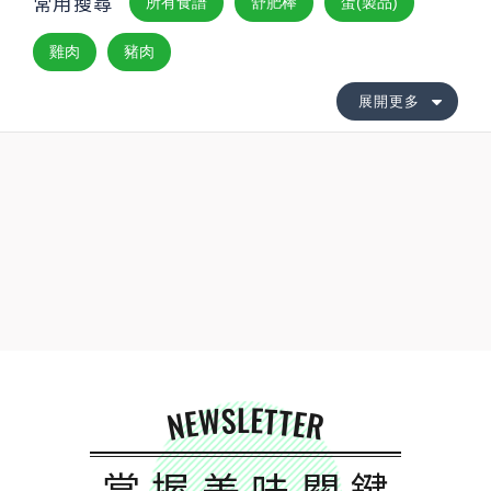
常用搜尋
所有食譜
舒肥棒
蛋(製品)
雞肉
豬肉
展開更多
NEWSLETTER
掌握美味關鍵