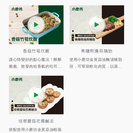
香菇竹筍炊飯
焦糖照燒蒜豬肋
讓心情變好的點心魔法！酥酥
使用小磨坊金黃蒜油醃漬豬肋
脆脆、散發肉桂香氣的吐司...
排，可幫助軟化肉質，以蒸...
培根蘑菇花椰鹹派
搭配使用小磨坊金黃蒜油蝦風