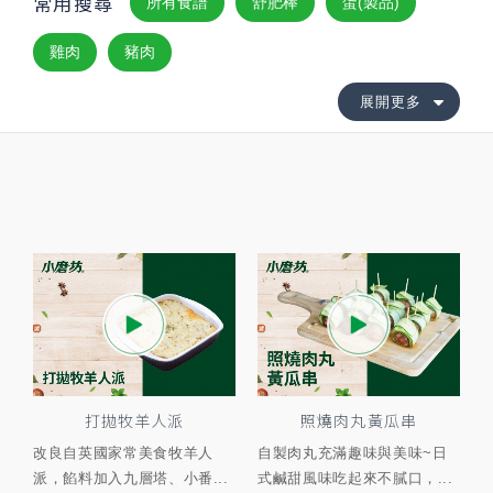
常用搜尋
所有食譜
舒肥棒
蛋(製品)
雞肉
豬肉
展開更多
打拋牧羊人派
照燒肉丸黃瓜串
改良自英國家常美食牧羊人
自製肉丸充滿趣味與美味~日
派，餡料加入九層塔、小番...
式鹹甜風味吃起來不膩口，...