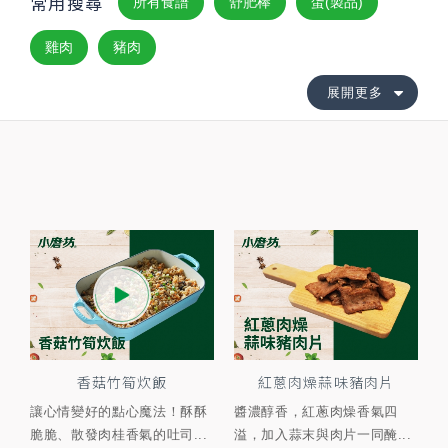
常用搜尋
所有食譜
舒肥棒
蛋(製品)
雞肉
豬肉
展開更多
香菇竹筍炊飯
紅蔥肉燥蒜味豬肉片
讓心情變好的點心魔法！酥酥
醬濃醇香，紅蔥肉燥香氣四
脆脆、散發肉桂香氣的吐司...
溢，加入蒜末與肉片一同醃...