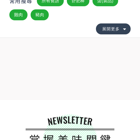
常用搜尋
所有食譜
舒肥棒
蛋(製品)
雞肉
豬肉
展開更多
NEWSLETTER
掌握美味關鍵