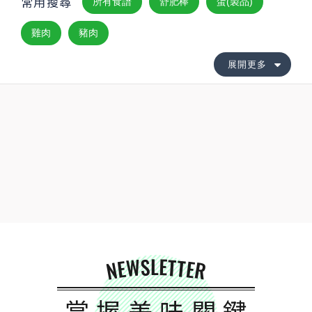
常用搜尋
所有食譜
舒肥棒
蛋(製品)
雞肉
豬肉
展開更多
NEWSLETTER
掌握美味關鍵