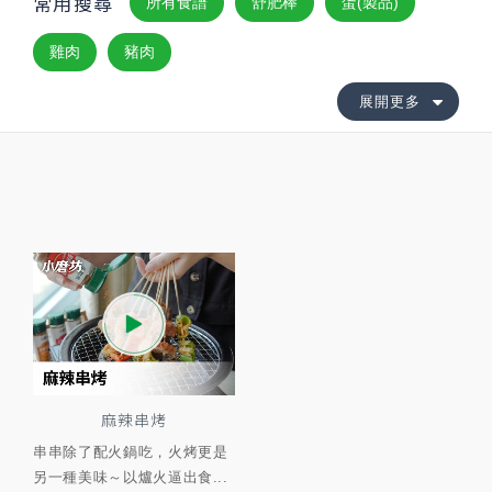
常用搜尋
所有食譜
舒肥棒
蛋(製品)
雞肉
豬肉
展開更多
麻辣串烤
串串除了配火鍋吃，火烤更是
另一種美味～以爐火逼出食...